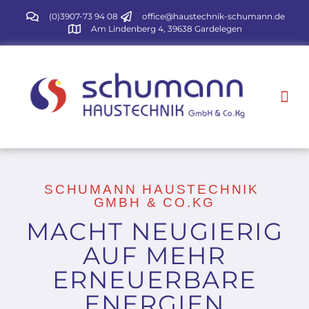
(0)3907-73 94 08
office@haustechnik-schumann.de
Am Lindenberg 4, 39638 Gardelegen
SCHUMANN HAUSTECHNIK
GMBH & CO.KG
MACHT NEUGIERIG
AUF MEHR
ERNEUERBARE
ENERGIEN